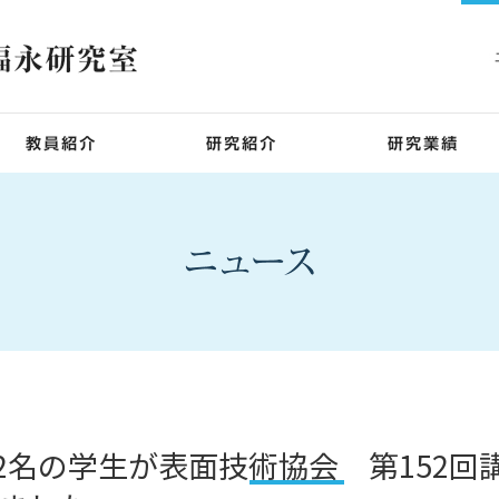
本間 敬之教授
本間教授の研究
福永 明彦教授
福永教授の研究
】2名の学生が表面技術協会 第152回