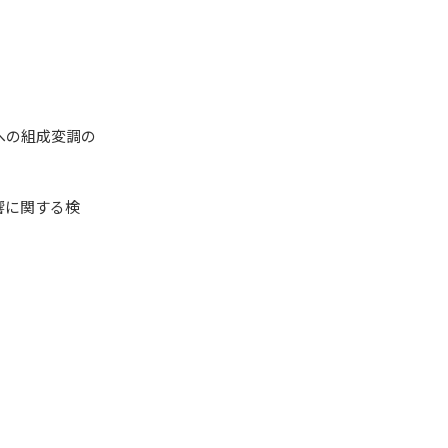
への組成変調の
響に関する検