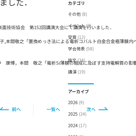
ました．
カテゴリ
その他
(8)
イベント
(3)
が表面技術協会 第152回講演大会にて講演を行いました．
受賞
(12)
紀子,本間敬之「置換めっき法による電析コバルト白金合金極薄膜内
学会発表
(58)
論文
(24)
 康博，本間 敬之「電析Si薄膜の組成に及ぼす支持電解質の影
講演
(19)
アーカイブ
2026
(9)
前へ
一覧へ
次へ
2025
(24)
2024
(17)