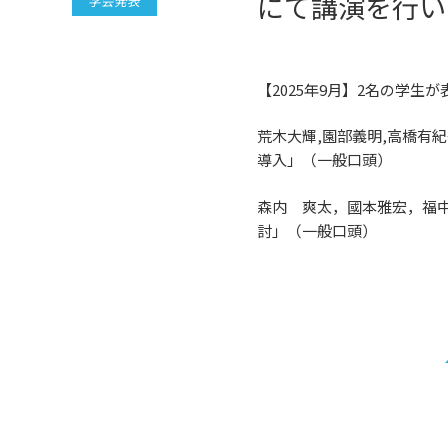
にて講演を行い
学会発表
【2025年9月】2名の学生
荒木大輝,園部義明,高橋有
導入」（一般口頭）
森内 爽太，國本雅宏，福中
討」（一般口頭）